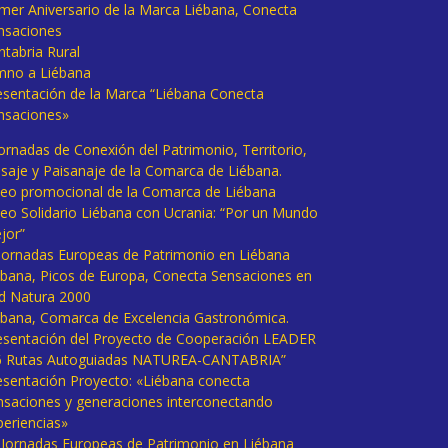
imer Aniversario de la Marca Liébana, Conecta
nsaciones
ntabria Rural
mno a Liébana
esentación de la Marca “Liébana Conecta
nsaciones»
Jornadas de Conexión del Patrimonio, Territorio,
isaje y Paisanaje de la Comarca de Liébana.
deo promocional de la Comarca de Liébana
deo Solidario Liébana con Ucrania: “Por un Mundo
jor”
 Jornadas Europeas de Patrimonio en Liébana
ébana, Picos de Europa, Conecta Sensaciones en
d Natura 2000
ébana, Comarca de Excelencia Gastronómica.
esentación del Proyecto de Cooperación LEADER
6 Rutas Autoguiadas NATUREA-CANTABRIA”
esentación Proyecto: «Liébana conecta
nsaciones y generaciones interconectando
periencias»
I Jornadas Europeas de Patrimonio en Liébana