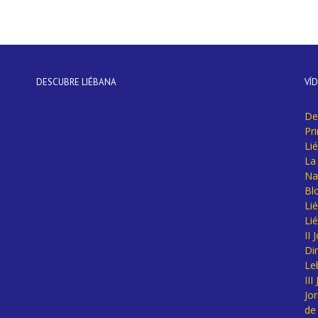
DESCUBRE LIÉBANA
VÍ
De
Pr
Li
La 
Na
Bl
Lié
Li
II
Di
Le
II
Jo
de