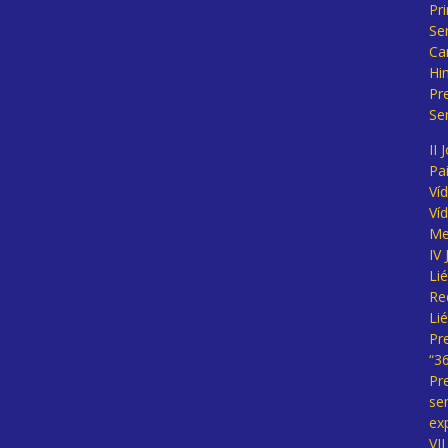
Pr
Se
Ca
Hi
Pr
Se
II 
Pa
Ví
Ví
Me
IV
Li
Re
Li
Pr
“3
Pr
se
ex
VI