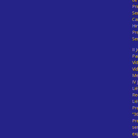
Pr
Se
Ca
Hi
Pr
Se
II 
Pa
Ví
Ví
Me
IV
Li
Re
Li
Pr
“3
Pr
se
ex