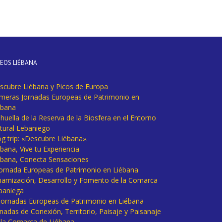
DEOS LIÉBANA
scubre Liébana y Picos de Europa
imeras Jornadas Europeas de Patrimonio en
ébana
huella de la Reserva de la Biosfera en el Entorno
tural Lebaniego
og trip: «Descubre Liébana».
bana, Vive tu Experiencia
ébana, Conecta Sensaciones
 Jornada Europeas de Patrimonio en Liébana
namización, Desarrollo y Fomento de la Comarca
baniega
I Jornadas Europeas de Patrimonio en Liébana
rnadas de Conexión, Territorio, Paisaje y Paisanaje
 la Comarca de Liébana