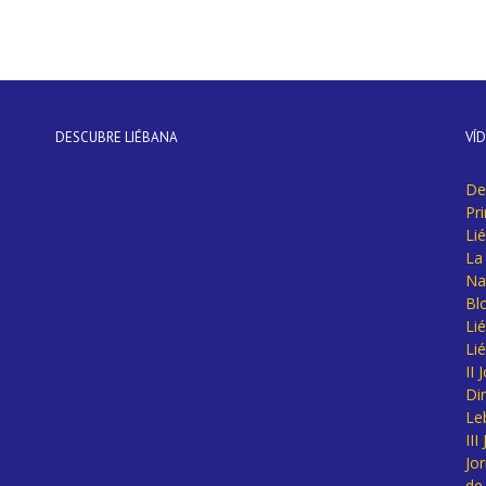
DESCUBRE LIÉBANA
VÍ
De
Pr
Li
La 
Na
Bl
Lié
Li
II
Di
Le
II
Jo
de