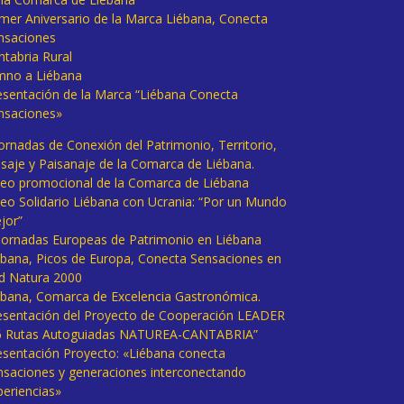
imer Aniversario de la Marca Liébana, Conecta
nsaciones
ntabria Rural
mno a Liébana
esentación de la Marca “Liébana Conecta
nsaciones»
Jornadas de Conexión del Patrimonio, Territorio,
isaje y Paisanaje de la Comarca de Liébana.
deo promocional de la Comarca de Liébana
deo Solidario Liébana con Ucrania: “Por un Mundo
jor”
 Jornadas Europeas de Patrimonio en Liébana
ébana, Picos de Europa, Conecta Sensaciones en
d Natura 2000
ébana, Comarca de Excelencia Gastronómica.
esentación del Proyecto de Cooperación LEADER
6 Rutas Autoguiadas NATUREA-CANTABRIA”
esentación Proyecto: «Liébana conecta
nsaciones y generaciones interconectando
periencias»