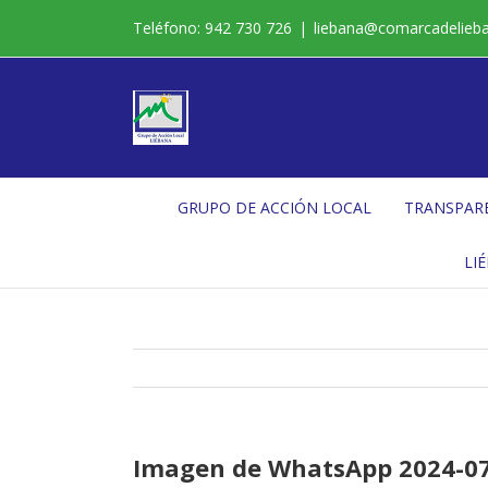
Saltar
Teléfono: 942 730 726
|
liebana@comarcadelieb
al
contenido
GRUPO DE ACCIÓN LOCAL
TRANSPAR
LI
Imagen de WhatsApp 2024-07-