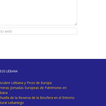
DEOS LIÉBANA
scubre Liébana y Picos de Europa
imeras Jornadas Europeas de Patrimonio en
ébana
huella de la Reserva de la Biosfera en el Entorno
tural Lebaniego