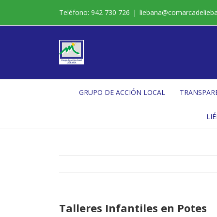
Saltar
Teléfono: 942 730 726
|
liebana@comarcadelieb
al
contenido
GRUPO DE ACCIÓN LOCAL
TRANSPAR
LI
Talleres Infantiles en Potes