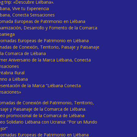
og trip: «Descubre Liébana».
bana, Vive tu Experiencia
ébana, Conecta Sensaciones
 Jornada Europeas de Patrimonio en Liébana
namización, Desarrollo y Fomento de la Comarca
baniega
I Jornadas Europeas de Patrimonio en Liébana
rnadas de Conexión, Territorio, Paisaje y Paisanaje
 la Comarca de Liébana
imer Aniversario de la Marca Liébana, Conecta
nsaciones
ntabria Rural
mno a Liébana
esentación de la Marca “Liébana Conecta
nsaciones»
Jornadas de Conexión del Patrimonio, Territorio,
isaje y Paisanaje de la Comarca de Liébana.
deo promocional de la Comarca de Liébana
deo Solidario Liébana con Ucrania: “Por un Mundo
jor”
 Jornadas Europeas de Patrimonio en Liébana