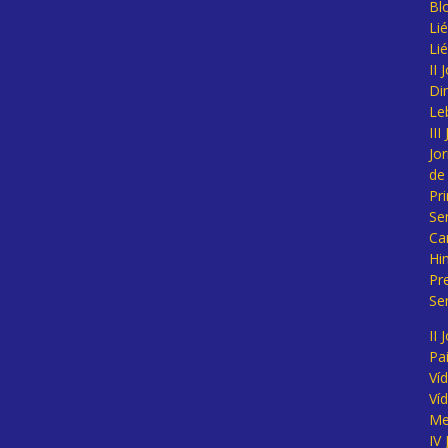
Bl
Lié
Li
II
Di
Le
II
Jo
de
Pr
Se
Ca
Hi
Pr
Se
II 
Pa
Ví
Ví
Me
IV