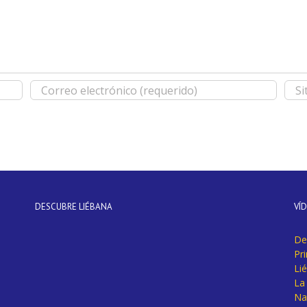
DESCUBRE LIÉBANA
VÍ
De
Pr
Li
La 
Na