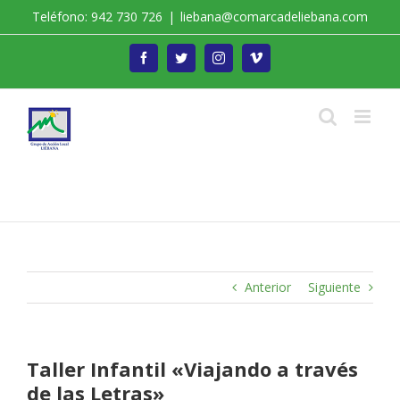
Saltar
Teléfono: 942 730 726
|
liebana@comarcadeliebana.com
al
contenido
Facebook
Twitter
Instagram
Vimeo
Trabajamos por el Desarrollo de la Comarca de
Liébana
Anterior
Siguiente
Taller Infantil «Viajando a través
de las Letras»