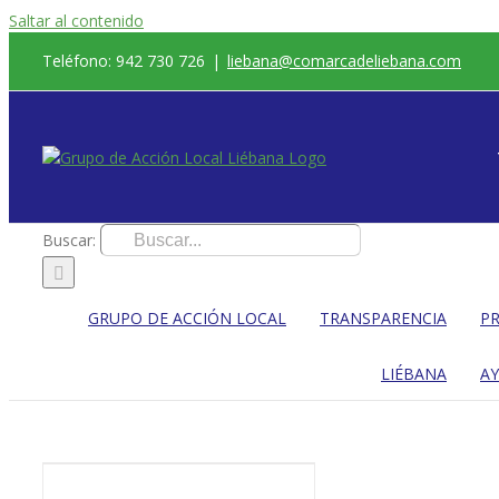
Saltar al contenido
Teléfono: 942 730 726
|
liebana@comarcadeliebana.com
Buscar:
GRUPO DE ACCIÓN LOCAL
TRANSPARENCIA
PR
LIÉBANA
A
ed