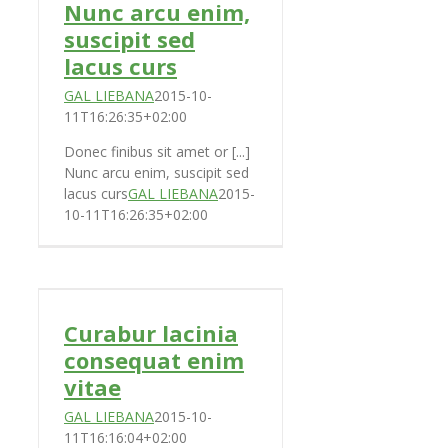
Nunc arcu enim,
suscipit sed
lacus curs
GAL LIEBANA
2015-10-
11T16:26:35+02:00
Donec finibus sit amet or [...]
Nunc arcu enim, suscipit sed
lacus curs
GAL LIEBANA
2015-
10-11T16:26:35+02:00
t
Curabur lacinia
consequat enim
vitae
GAL LIEBANA
2015-10-
11T16:16:04+02:00