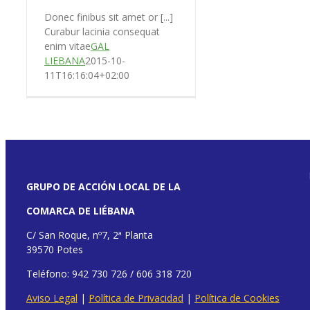
Donec finibus sit amet or [...]
Curabur lacinia consequat
enim vitae
GAL
LIEBANA
2015-10-
11T16:16:04+02:00
GRUPO DE ACCIÓN LOCAL DE LA
COMARCA DE LIÉBANA
C/ San Roque, nº7, 2ª Planta
39570 Potes
Teléfono: 942 730 726 / 606 318 720
Aviso Legal
|
Política de Privacidad
|
Política de Cookies