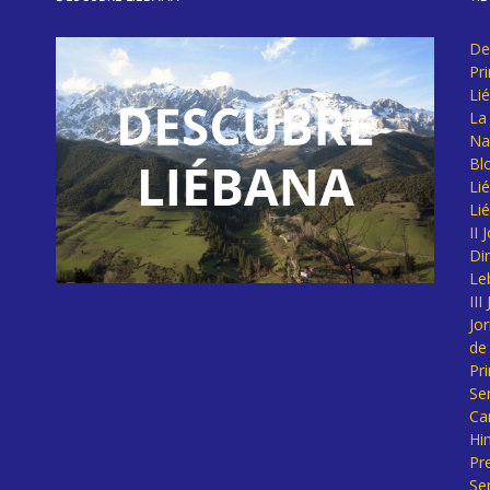
De
Pr
Li
La 
Na
Bl
Lié
Li
II
Di
Le
II
Jo
de
Pr
Se
Ca
Hi
Pr
Se