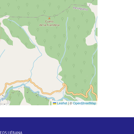
Leaflet
|
©
OpenStreetMap
DEOS LIÉBANA