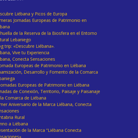
scubre Liébana y Picos de Europa
imeras Jornadas Europeas de Patrimonio en
ébana
huella de la Reserva de la Biosfera en el Entorno
tural Lebaniego
og trip: «Descubre Liébana».
bana, Vive tu Experiencia
ébana, Conecta Sensaciones
 Jornada Europeas de Patrimonio en Liébana
namización, Desarrollo y Fomento de la Comarca
baniega
I Jornadas Europeas de Patrimonio en Liébana
rnadas de Conexión, Territorio, Paisaje y Paisanaje
 la Comarca de Liébana
imer Aniversario de la Marca Liébana, Conecta
nsaciones
ntabria Rural
mno a Liébana
esentación de la Marca “Liébana Conecta
nsaciones»