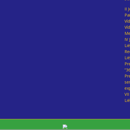
II 
Pa
Ví
Ví
Me
IV
Li
Re
Li
Pr
“3
Pr
se
ex
VI
Li