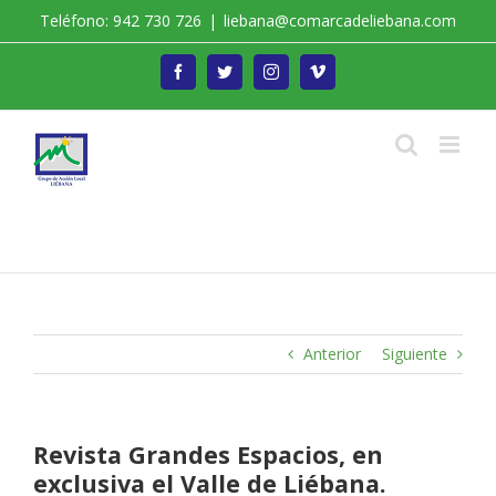
Saltar
Teléfono: 942 730 726
|
liebana@comarcadeliebana.com
al
contenido
Facebook
Twitter
Instagram
Vimeo
Trabajamos por el Desarrollo de la Comarca de
Liébana
Anterior
Siguiente
Revista Grandes Espacios, en
exclusiva el Valle de Liébana.