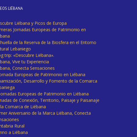
DEOS LIÉBANA
scubre Liébana y Picos de Europa
imeras Jornadas Europeas de Patrimonio en
ébana
huella de la Reserva de la Biosfera en el Entorno
tural Lebaniego
og trip: «Descubre Liébana».
bana, Vive tu Experiencia
ébana, Conecta Sensaciones
 Jornada Europeas de Patrimonio en Liébana
namización, Desarrollo y Fomento de la Comarca
baniega
I Jornadas Europeas de Patrimonio en Liébana
rnadas de Conexión, Territorio, Paisaje y Paisanaje
 la Comarca de Liébana
imer Aniversario de la Marca Liébana, Conecta
nsaciones
ntabria Rural
mno a Liébana