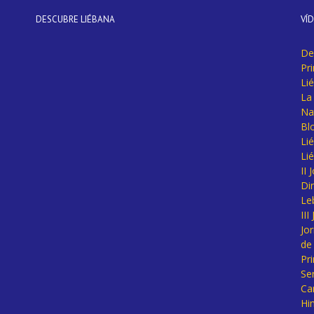
DESCUBRE LIÉBANA
VÍ
De
Pr
Li
La 
Na
Bl
Lié
Li
II
Di
Le
II
Jo
de
Pr
Se
Ca
Hi