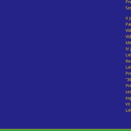
Pr
Se
II 
Pa
Ví
Ví
Me
IV
Li
Re
Li
Pr
“3
Pr
se
ex
VI
Li