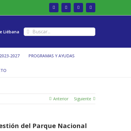
Facebook
Twitter
Instagram
Vimeo
Buscar:
e Liébana
2023-2027
PROGRAMAS Y AYUDAS
CTO
Anterior
Siguiente
estión del Parque Nacional