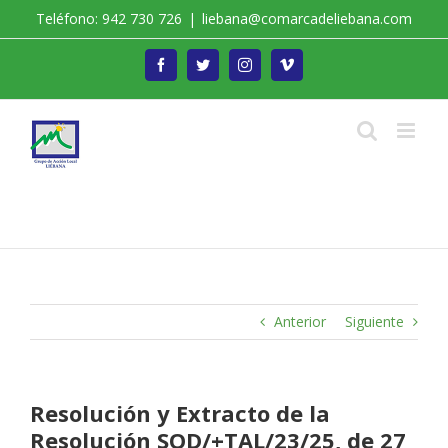
Saltar
Teléfono: 942 730 726
|
liebana@comarcadeliebana.com
al
contenido
Facebook
Twitter
Instagram
Vimeo
Trabajamos por el Desarrollo de la Comarca de
Liébana
Anterior
Siguiente
Resolución y Extracto de la
Resolución SOD/+TAL/23/25, de 27