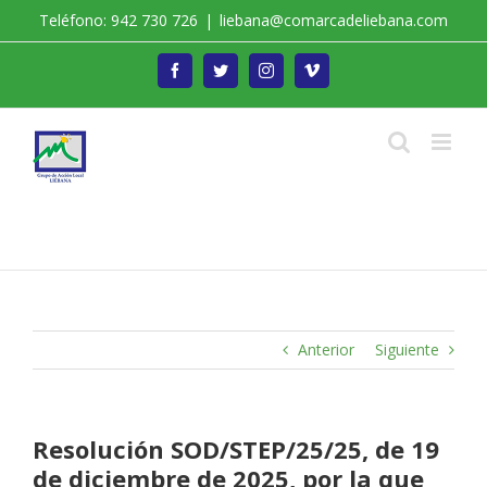
Saltar
Teléfono: 942 730 726
|
liebana@comarcadeliebana.com
al
contenido
Facebook
Twitter
Instagram
Vimeo
Trabajamos por el Desarrollo de la Comarca de
Liébana
Anterior
Siguiente
Resolución SOD/STEP/25/25, de 19
de diciembre de 2025, por la que