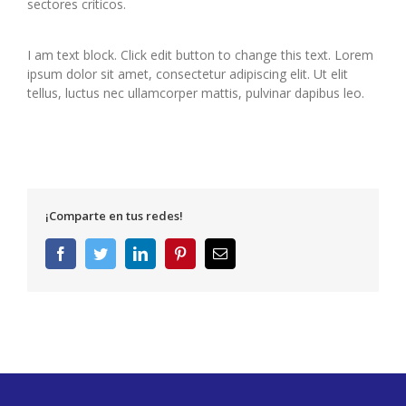
sectores críticos.
I am text block. Click edit button to change this text. Lorem
ipsum dolor sit amet, consectetur adipiscing elit. Ut elit
tellus, luctus nec ullamcorper mattis, pulvinar dapibus leo.
¡Comparte en tus redes!
Facebook
Twitter
LinkedIn
Pinterest
Correo
electrónico