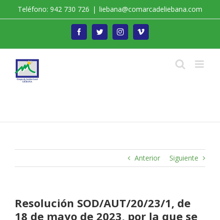
Saltar
Teléfono: 942 730 726
|
liebana@comarcadeliebana.com
al
contenido
Facebook
Twitter
Instagram
Vimeo
Trabajamos por el Desarrollo de la Comarca de
Liébana
Anterior
Siguiente
Resolución SOD/AUT/20/23/1, de
18 de mayo de 2023, por la que se