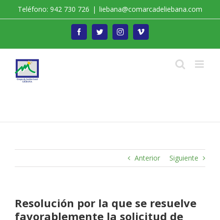
Saltar
Teléfono: 942 730 726
|
liebana@comarcadeliebana.com
al
contenido
Facebook
Twitter
Instagram
Vimeo
Trabajamos por el Desarrollo de la Comarca de
Liébana
Anterior
Siguiente
Resolución por la que se resuelve
favorablemente la solicitud de