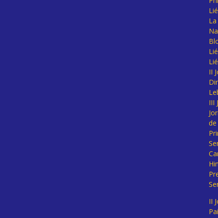
Pr
Li
La 
Na
Bl
Lié
Li
II
Di
Le
II
Jo
de
Pr
Se
Ca
Hi
Pr
Se
II 
Pa