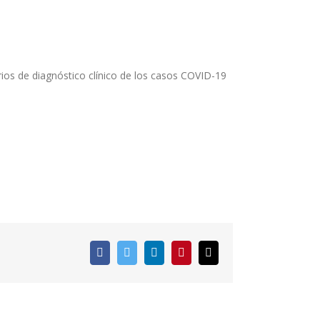
arios de diagnóstico clínico de los casos COVID-19
Facebook
Twitter
LinkedIn
Pinterest
Correo
electrónico