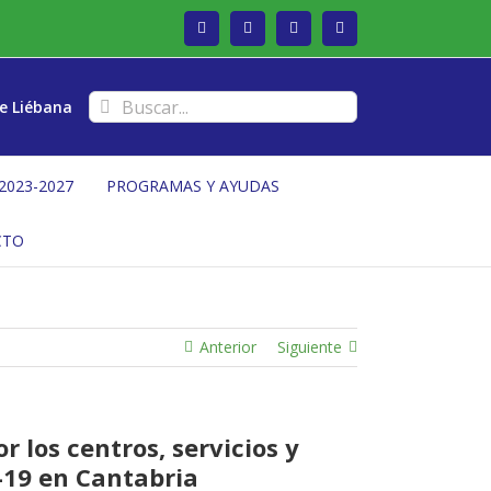
Facebook
Twitter
Instagram
Vimeo
Buscar:
e Liébana
2023-2027
PROGRAMAS Y AYUDAS
CTO
Anterior
Siguiente
r los centros, servicios y
D-19 en Cantabria