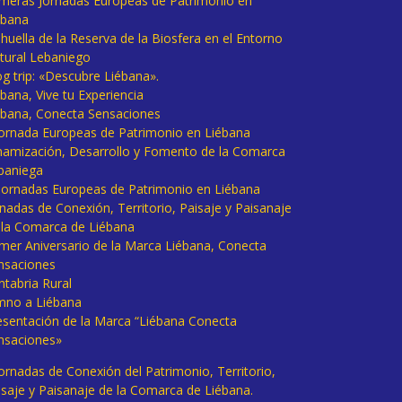
imeras Jornadas Europeas de Patrimonio en
ébana
huella de la Reserva de la Biosfera en el Entorno
tural Lebaniego
og trip: «Descubre Liébana».
bana, Vive tu Experiencia
ébana, Conecta Sensaciones
 Jornada Europeas de Patrimonio en Liébana
namización, Desarrollo y Fomento de la Comarca
baniega
I Jornadas Europeas de Patrimonio en Liébana
rnadas de Conexión, Territorio, Paisaje y Paisanaje
 la Comarca de Liébana
imer Aniversario de la Marca Liébana, Conecta
nsaciones
ntabria Rural
mno a Liébana
esentación de la Marca “Liébana Conecta
nsaciones»
Jornadas de Conexión del Patrimonio, Territorio,
isaje y Paisanaje de la Comarca de Liébana.