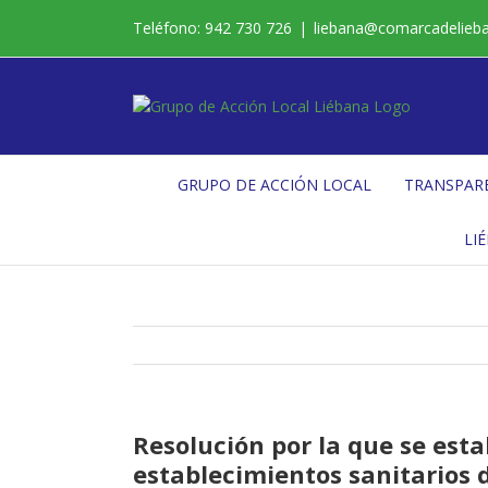
Saltar
Teléfono: 942 730 726
|
liebana@comarcadelieb
al
contenido
GRUPO DE ACCIÓN LOCAL
TRANSPAR
LI
Resolución por la que se esta
establecimientos sanitarios d