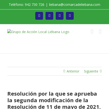
Saltar
Teléfono: 942 730 726
|
liebana@comarcadeliebana.com
al
contenido
Facebook
Twitter
Instagram
Vimeo
Trabajamos por el Desarrollo de la Comarca de
Liébana
Anterior
Siguiente
Resolución por la que se aprueba
la segunda modificación de la
Resolución de 11 de mayo de 2021,