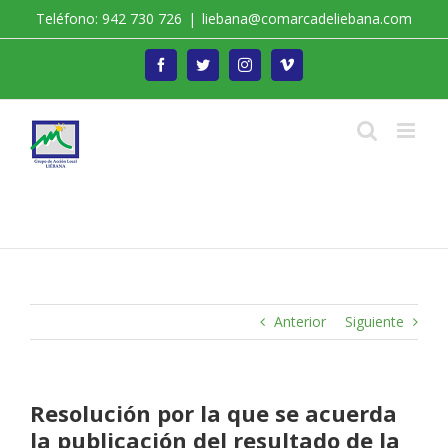
Saltar
Teléfono: 942 730 726
|
liebana@comarcadeliebana.com
al
contenido
Facebook
Twitter
Instagram
Vimeo
Trabajamos por el Desarrollo de la Comarca de
Liébana
Anterior
Siguiente
Resolución por la que se acuerda
la publicación del resultado de la