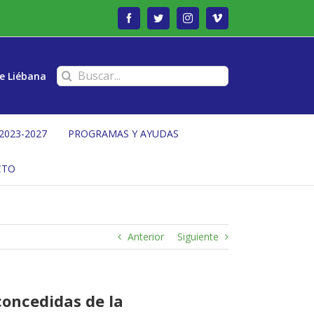
Facebook
Twitter
Instagram
Vimeo
Buscar:
e Liébana
2023-2027
PROGRAMAS Y AYUDAS
CTO
Anterior
Siguiente
concedidas de la