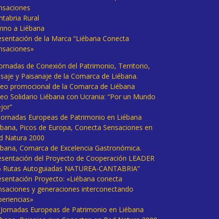
nsaciones
ntabria Rural
mno a Liébana
esentación de la Marca “Liébana Conecta
nsaciones»
Jornadas de Conexión del Patrimonio, Territorio,
isaje y Paisanaje de la Comarca de Liébana.
deo promocional de la Comarca de Liébana
deo Solidario Liébana con Ucrania: “Por un Mundo
jor”
 Jornadas Europeas de Patrimonio en Liébana
ébana, Picos de Europa, Conecta Sensaciones en
d Natura 2000
ébana, Comarca de Excelencia Gastronómica.
esentación del Proyecto de Cooperación LEADER
6 Rutas Autoguiadas NATUREA-CANTABRIA”
esentación Proyecto: «Liébana conecta
nsaciones y generaciones interconectando
periencias»
I Jornadas Europeas de Patrimonio en Liébana