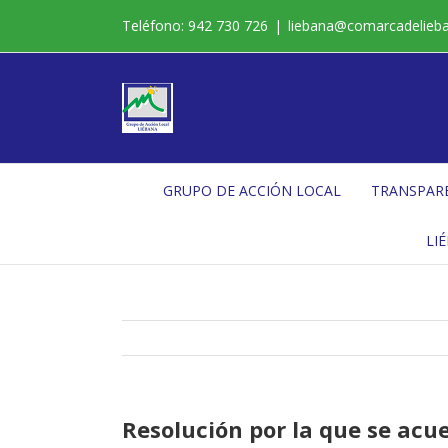
Saltar
Teléfono: 942 730 726
|
liebana@comarcadelieb
al
contenido
GRUPO DE ACCIÓN LOCAL
TRANSPAR
LI
Resolución por la que se acu