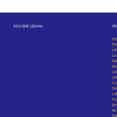
DESCUBRE LIÉBANA
VÍ
De
Pr
Li
La 
Na
Bl
Lié
Li
II
Di
Le
II
Jo
de
Pr