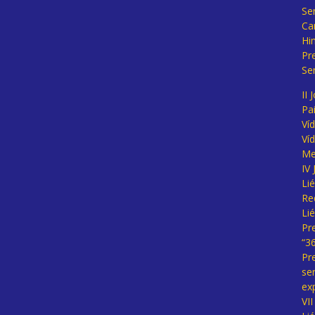
Se
Ca
Hi
Pr
Se
II 
Pa
Ví
Ví
Me
IV
Li
Re
Li
Pr
“3
Pr
se
ex
VI