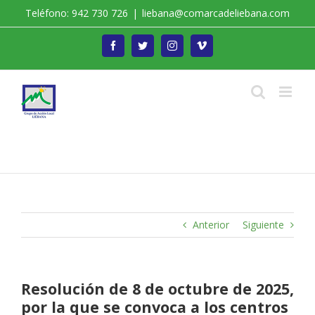
Saltar
Teléfono: 942 730 726
|
liebana@comarcadeliebana.com
al
contenido
Facebook
Twitter
Instagram
Vimeo
Trabajamos por el Desarrollo de la Comarca de
Liébana
Anterior
Siguiente
Resolución de 8 de octubre de 2025,
por la que se convoca a los centros