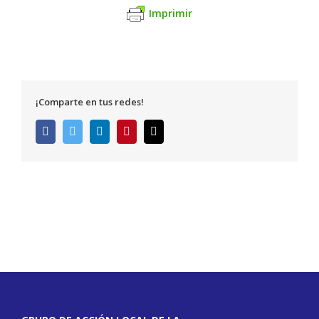
Imprimir
¡Comparte en tus redes!
Facebook
Twitter
LinkedIn
Pinterest
Correo
electrónico