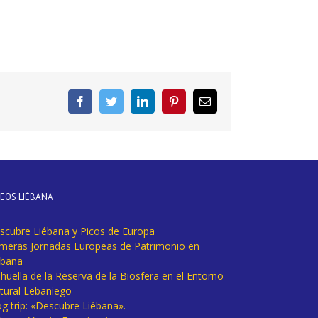
Facebook
Twitter
LinkedIn
Pinterest
Correo
electrónico
DEOS LIÉBANA
scubre Liébana y Picos de Europa
imeras Jornadas Europeas de Patrimonio en
ébana
huella de la Reserva de la Biosfera en el Entorno
tural Lebaniego
og trip: «Descubre Liébana».