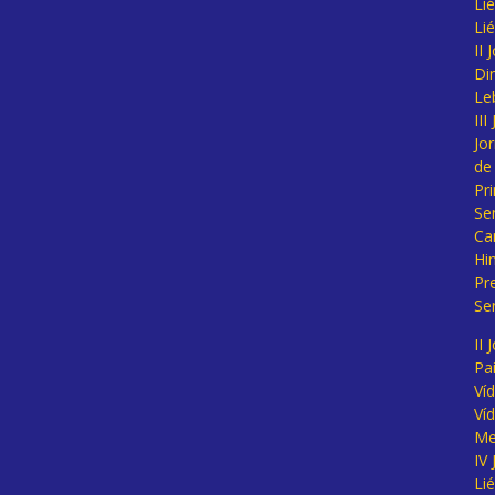
Lié
Li
II
Di
Le
II
Jo
de
Pr
Se
Ca
Hi
Pr
Se
II 
Pa
Ví
Ví
Me
IV
Li