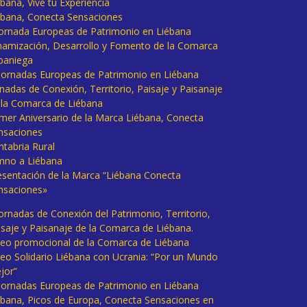
bana, Vive tu Experiencia
ébana, Conecta Sensaciones
 Jornada Europeas de Patrimonio en Liébana
namización, Desarrollo y Fomento de la Comarca
baniega
I Jornadas Europeas de Patrimonio en Liébana
rnadas de Conexión, Territorio, Paisaje y Paisanaje
 la Comarca de Liébana
imer Aniversario de la Marca Liébana, Conecta
nsaciones
ntabria Rural
mno a Liébana
esentación de la Marca “Liébana Conecta
nsaciones»
Jornadas de Conexión del Patrimonio, Territorio,
isaje y Paisanaje de la Comarca de Liébana.
deo promocional de la Comarca de Liébana
deo Solidario Liébana con Ucrania: “Por un Mundo
jor”
 Jornadas Europeas de Patrimonio en Liébana
ébana, Picos de Europa, Conecta Sensaciones en