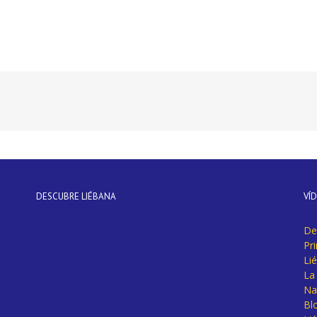
DESCUBRE LIÉBANA
VÍ
De
Pr
Li
La 
Na
Bl