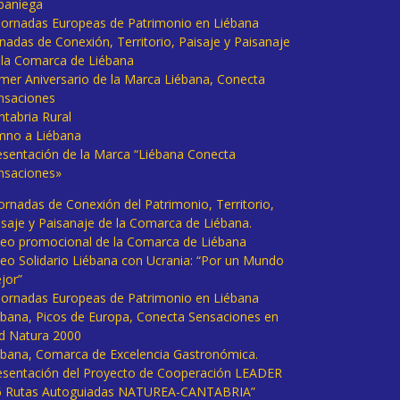
baniega
I Jornadas Europeas de Patrimonio en Liébana
rnadas de Conexión, Territorio, Paisaje y Paisanaje
 la Comarca de Liébana
imer Aniversario de la Marca Liébana, Conecta
nsaciones
ntabria Rural
mno a Liébana
esentación de la Marca “Liébana Conecta
nsaciones»
Jornadas de Conexión del Patrimonio, Territorio,
isaje y Paisanaje de la Comarca de Liébana.
deo promocional de la Comarca de Liébana
deo Solidario Liébana con Ucrania: “Por un Mundo
jor”
 Jornadas Europeas de Patrimonio en Liébana
ébana, Picos de Europa, Conecta Sensaciones en
d Natura 2000
ébana, Comarca de Excelencia Gastronómica.
esentación del Proyecto de Cooperación LEADER
6 Rutas Autoguiadas NATUREA-CANTABRIA”