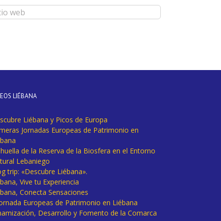
DEOS LIÉBANA
scubre Liébana y Picos de Europa
imeras Jornadas Europeas de Patrimonio en
ébana
huella de la Reserva de la Biosfera en el Entorno
tural Lebaniego
og trip: «Descubre Liébana».
bana, Vive tu Experiencia
ébana, Conecta Sensaciones
 Jornada Europeas de Patrimonio en Liébana
namización, Desarrollo y Fomento de la Comarca