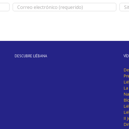
DESCUBRE LIÉBANA
VÍ
De
Pr
Li
La 
Na
Bl
Lié
Li
II
Di