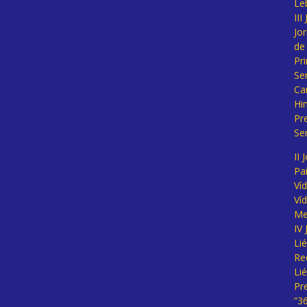
Le
II
Jo
de
Pr
Se
Ca
Hi
Pr
Se
II 
Pa
Ví
Ví
Me
IV
Li
Re
Li
Pr
“3