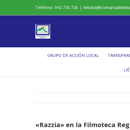
Saltar
Teléfono: 942 730 726
|
liebana@comarcadelieb
al
contenido
GRUPO DE ACCIÓN LOCAL
TRANSPAR
LI
«Razzia» en la Filmoteca Reg