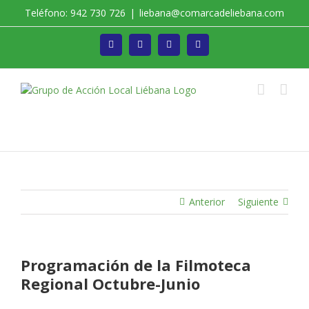
Saltar
Teléfono: 942 730 726
|
liebana@comarcadeliebana.com
al
contenido
Facebook
Twitter
Instagram
Vimeo
Trabajamos por el Desarrollo de la Comarca de
Liébana
Anterior
Siguiente
Programación de la Filmoteca
Regional Octubre-Junio