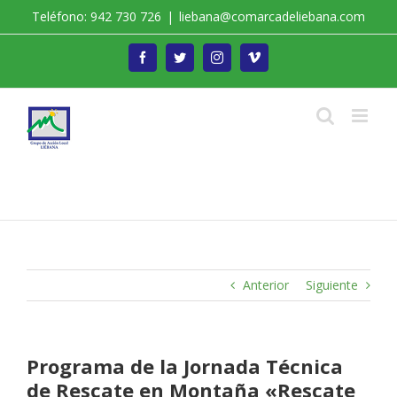
Saltar
Teléfono: 942 730 726
|
liebana@comarcadeliebana.com
al
contenido
Facebook
Twitter
Instagram
Vimeo
Trabajamos por el Desarrollo de la Comarca de
Liébana
Anterior
Siguiente
Programa de la Jornada Técnica
de Rescate en Montaña «Rescate