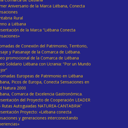
imer Aniversario de la Marca Liébana, Conecta
nsaciones
ntabria Rural
mno a Liébana
esentación de la Marca “Liébana Conecta
nsaciones»
Jornadas de Conexión del Patrimonio, Territorio,
isaje y Paisanaje de la Comarca de Liébana.
deo promocional de la Comarca de Liébana
deo Solidario Liébana con Ucrania: “Por un Mundo
jor”
 Jornadas Europeas de Patrimonio en Liébana
ébana, Picos de Europa, Conecta Sensaciones en
d Natura 2000
ébana, Comarca de Excelencia Gastronómica.
esentación del Proyecto de Cooperación LEADER
6 Rutas Autoguiadas NATUREA-CANTABRIA”
esentación Proyecto: «Liébana conecta
nsaciones y generaciones interconectando
periencias»