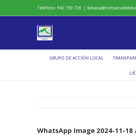
Saltar
Teléfono: 942 730 726
|
liebana@comarcadelieb
al
contenido
GRUPO DE ACCIÓN LOCAL
TRANSPAR
LI
WhatsApp Image 2024-11-18 at