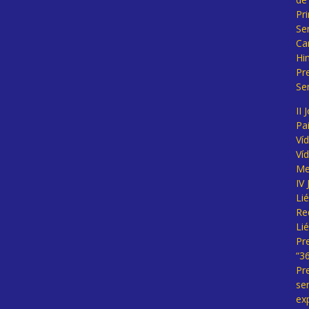
Pr
Se
Ca
Hi
Pr
Se
II 
Pa
Ví
Ví
Me
IV
Li
Re
Li
Pr
“3
Pr
se
ex