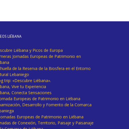
DEOS LIÉBANA
scubre Liébana y Picos de Europa
imeras Jornadas Europeas de Patrimonio en
ébana
huella de la Reserva de la Biosfera en el Entorno
tural Lebaniego
og trip: «Descubre Liébana».
bana, Vive tu Experiencia
ébana, Conecta Sensaciones
 Jornada Europeas de Patrimonio en Liébana
namización, Desarrollo y Fomento de la Comarca
baniega
I Jornadas Europeas de Patrimonio en Liébana
rnadas de Conexión, Territorio, Paisaje y Paisanaje
 la Comarca de Liébana