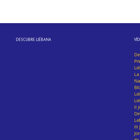
DESCUBRE LIÉBANA
VÍ
De
Pr
Li
La 
Na
Bl
Lié
Li
II
Di
Le
II
Jo
de