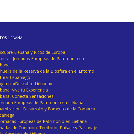
DEOS LIÉBANA
scubre Liébana y Picos de Europa
imeras Jornadas Europeas de Patrimonio en
ébana
huella de la Reserva de la Biosfera en el Entorno
tural Lebaniego
og trip: «Descubre Liébana».
bana, Vive tu Experiencia
ébana, Conecta Sensaciones
 Jornada Europeas de Patrimonio en Liébana
namización, Desarrollo y Fomento de la Comarca
baniega
I Jornadas Europeas de Patrimonio en Liébana
rnadas de Conexión, Territorio, Paisaje y Paisanaje
 la Comarca de Liébana