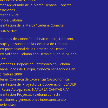
imer Aniversario de la Marca Liébana, Conecta
nsaciones
ntabria Rural
mno a Liébana
esentación de la Marca “Liébana Conecta
nsaciones»
Jornadas de Conexión del Patrimonio, Territorio,
isaje y Paisanaje de la Comarca de Liébana.
deo promocional de la Comarca de Liébana
deo Solidario Liébana con Ucrania: “Por un Mundo
jor”
 Jornadas Europeas de Patrimonio en Liébana
ébana, Picos de Europa, Conecta Sensaciones en
d Natura 2000
ébana, Comarca de Excelencia Gastronómica.
esentación del Proyecto de Cooperación LEADER
6 Rutas Autoguiadas NATUREA-CANTABRIA”
esentación Proyecto: «Liébana conecta
nsaciones y generaciones interconectando
periencias»