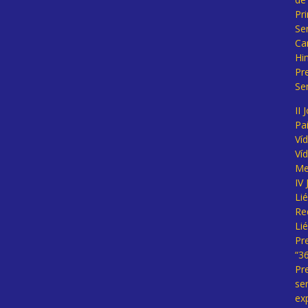
Pr
Se
Ca
Hi
Pr
Se
II 
Pa
Ví
Ví
Me
IV
Li
Re
Li
Pr
“3
Pr
se
ex