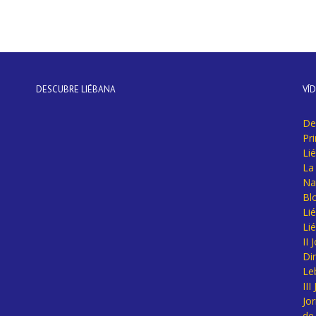
DESCUBRE LIÉBANA
VÍ
De
Pr
Li
La 
Na
Bl
Lié
Li
II
Di
Le
II
Jo
de