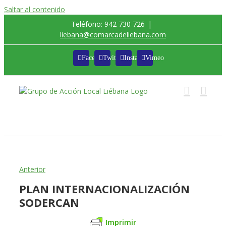
Saltar al contenido
Teléfono: 942 730 726
|
liebana@comarcadeliebana.com
Facebook
Twitter
Instagram
Vimeo
Trabajamos por el Desarrollo de la Comarca de
Liébana
Anterior
PLAN INTERNACIONALIZACIÓN
SODERCAN
Imprimir