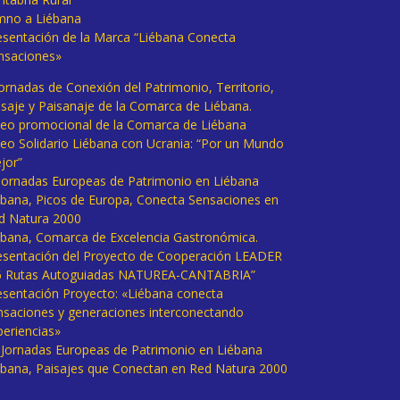
mno a Liébana
esentación de la Marca “Liébana Conecta
nsaciones»
Jornadas de Conexión del Patrimonio, Territorio,
isaje y Paisanaje de la Comarca de Liébana.
deo promocional de la Comarca de Liébana
deo Solidario Liébana con Ucrania: “Por un Mundo
jor”
 Jornadas Europeas de Patrimonio en Liébana
ébana, Picos de Europa, Conecta Sensaciones en
d Natura 2000
ébana, Comarca de Excelencia Gastronómica.
esentación del Proyecto de Cooperación LEADER
6 Rutas Autoguiadas NATUREA-CANTABRIA”
esentación Proyecto: «Liébana conecta
nsaciones y generaciones interconectando
periencias»
I Jornadas Europeas de Patrimonio en Liébana
ébana, Paisajes que Conectan en Red Natura 2000