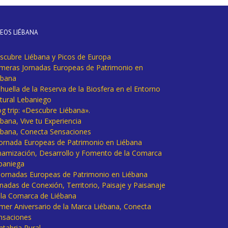
DEOS LIÉBANA
scubre Liébana y Picos de Europa
imeras Jornadas Europeas de Patrimonio en
ébana
huella de la Reserva de la Biosfera en el Entorno
tural Lebaniego
og trip: «Descubre Liébana».
bana, Vive tu Experiencia
ébana, Conecta Sensaciones
 Jornada Europeas de Patrimonio en Liébana
namización, Desarrollo y Fomento de la Comarca
baniega
I Jornadas Europeas de Patrimonio en Liébana
rnadas de Conexión, Territorio, Paisaje y Paisanaje
 la Comarca de Liébana
imer Aniversario de la Marca Liébana, Conecta
nsaciones
ntabria Rural