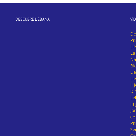
DESCUBRE LIÉBANA
VÍ
De
Pr
Li
La 
Na
Bl
Lié
Li
II
Di
Le
II
Jo
de
Pr
Se
Ca