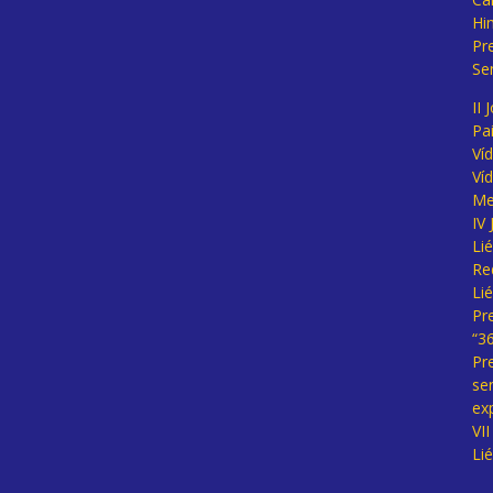
Hi
Pr
Se
II 
Pa
Ví
Ví
Me
IV
Li
Re
Li
Pr
“3
Pr
se
ex
VI
Li