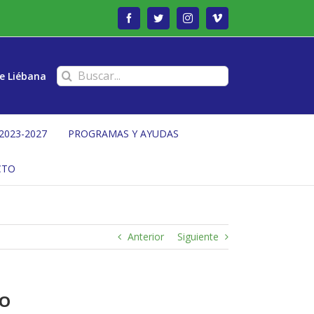
Facebook
Twitter
Instagram
Vimeo
Buscar:
e Liébana
2023-2027
PROGRAMAS Y AYUDAS
CTO
Anterior
Siguiente
IO