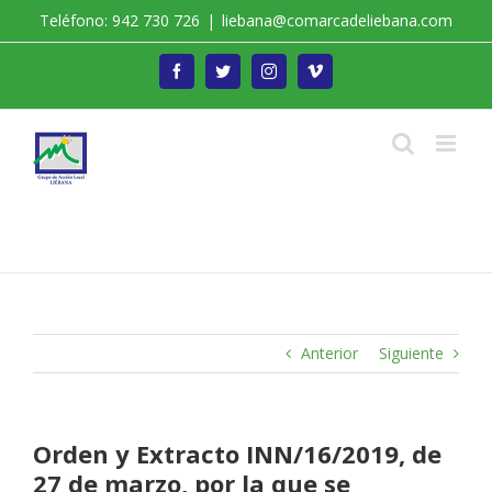
Saltar
Teléfono: 942 730 726
|
liebana@comarcadeliebana.com
al
contenido
Facebook
Twitter
Instagram
Vimeo
Trabajamos por el Desarrollo de la Comarca de
Liébana
Anterior
Siguiente
Orden y Extracto INN/16/2019, de
27 de marzo, por la que se