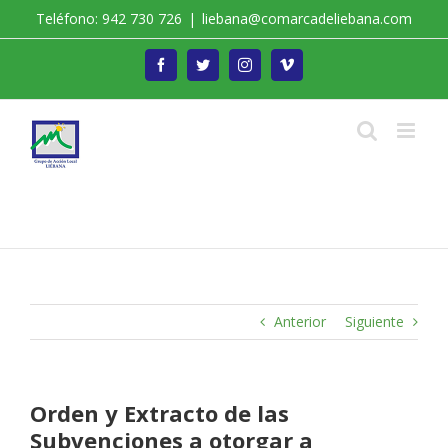
Saltar
Teléfono: 942 730 726
|
liebana@comarcadeliebana.com
al
contenido
Facebook
Twitter
Instagram
Vimeo
Trabajamos por el Desarrollo de la Comarca de
Liébana
Anterior
Siguiente
Orden y Extracto de las
Subvenciones a otorgar a