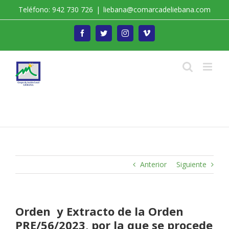
Saltar
Teléfono: 942 730 726
|
liebana@comarcadeliebana.com
al
contenido
Facebook
Twitter
Instagram
Vimeo
Trabajamos por el Desarrollo de la Comarca de
Liébana
Anterior
Siguiente
Orden y Extracto de la Orden
PRE/56/2023, por la que se procede