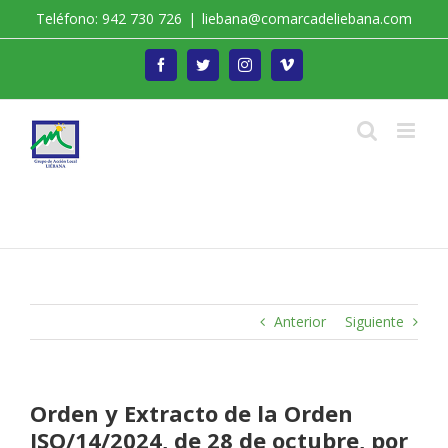
Saltar
Teléfono: 942 730 726
|
liebana@comarcadeliebana.com
al
contenido
Facebook
Twitter
Instagram
Vimeo
Trabajamos por el Desarrollo de la Comarca de
Liébana
Anterior
Siguiente
Orden y Extracto de la Orden
ISO/14/2024, de 28 de octubre, por