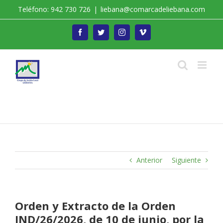
Saltar
Teléfono: 942 730 726
|
liebana@comarcadeliebana.com
al
contenido
Facebook
Twitter
Instagram
Vimeo
Trabajamos por el Desarrollo de la Comarca de
Liébana
Anterior
Siguiente
Orden y Extracto de la Orden
IND/26/2026, de 10 de junio, por la