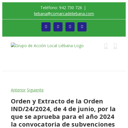
Saltar
Teléfono: 942 730 726
|
al
liebana@comarcadeliebana.com
contenido
Facebook
Twitter
Instagram
Vimeo
Trabajamos por el Desarrollo de la Comarca de
Liébana
Anterior
Siguiente
Orden y Extracto de la Orden
IND/24/2024, de 4 de junio, por la
que se aprueba para el año 2024
la convocatoria de subvenciones