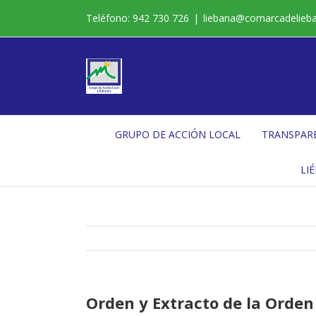
Saltar
Teléfono: 942 730 726
|
liebana@comarcadelieb
al
contenido
GRUPO DE ACCIÓN LOCAL
TRANSPAR
LI
Orden y Extracto de la Orden 