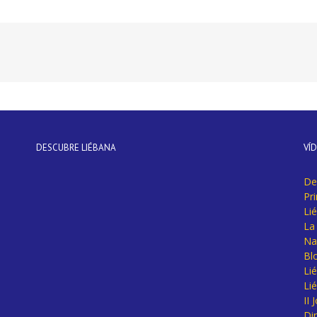
DESCUBRE LIÉBANA
VÍ
De
Pr
Li
La 
Na
Bl
Lié
Li
II
Di