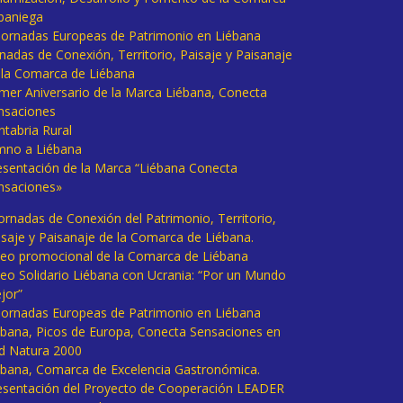
baniega
I Jornadas Europeas de Patrimonio en Liébana
rnadas de Conexión, Territorio, Paisaje y Paisanaje
 la Comarca de Liébana
imer Aniversario de la Marca Liébana, Conecta
nsaciones
ntabria Rural
mno a Liébana
esentación de la Marca “Liébana Conecta
nsaciones»
Jornadas de Conexión del Patrimonio, Territorio,
isaje y Paisanaje de la Comarca de Liébana.
deo promocional de la Comarca de Liébana
deo Solidario Liébana con Ucrania: “Por un Mundo
jor”
 Jornadas Europeas de Patrimonio en Liébana
ébana, Picos de Europa, Conecta Sensaciones en
d Natura 2000
ébana, Comarca de Excelencia Gastronómica.
esentación del Proyecto de Cooperación LEADER