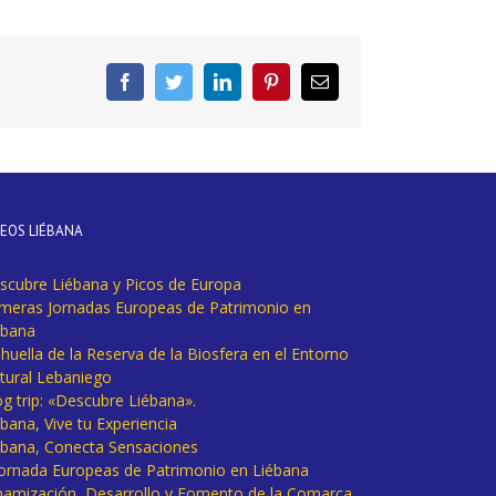
Facebook
Twitter
LinkedIn
Pinterest
Correo
electrónico
DEOS LIÉBANA
scubre Liébana y Picos de Europa
imeras Jornadas Europeas de Patrimonio en
ébana
huella de la Reserva de la Biosfera en el Entorno
tural Lebaniego
og trip: «Descubre Liébana».
bana, Vive tu Experiencia
ébana, Conecta Sensaciones
 Jornada Europeas de Patrimonio en Liébana
namización, Desarrollo y Fomento de la Comarca