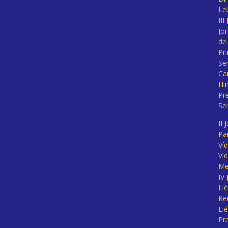
Le
II
Jo
de
Pr
Se
Ca
Hi
Pr
Se
II 
Pa
Ví
Ví
Me
IV
Li
Re
Li
Pr