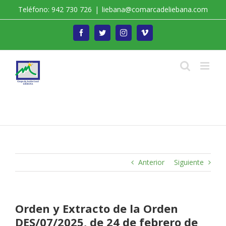
Saltar
Teléfono: 942 730 726
|
liebana@comarcadeliebana.com
al
contenido
Facebook
Twitter
Instagram
Vimeo
Trabajamos por el Desarrollo de la Comarca de
Liébana
Anterior
Siguiente
Orden y Extracto de la Orden
DES/07/2025, de 24 de febrero de