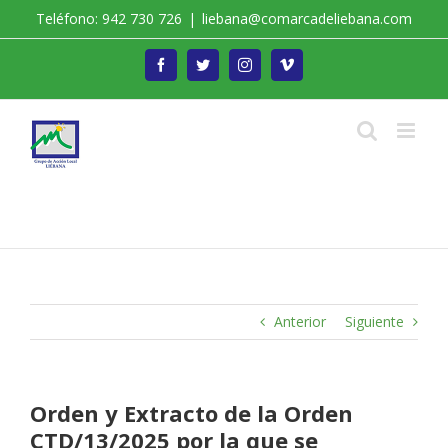
Saltar
Teléfono: 942 730 726
|
liebana@comarcadeliebana.com
al
contenido
Facebook
Twitter
Instagram
Vimeo
Trabajamos por el Desarrollo de la Comarca de
Liébana
Anterior
Siguiente
Orden y Extracto de la Orden
CTD/13/2025 por la que se