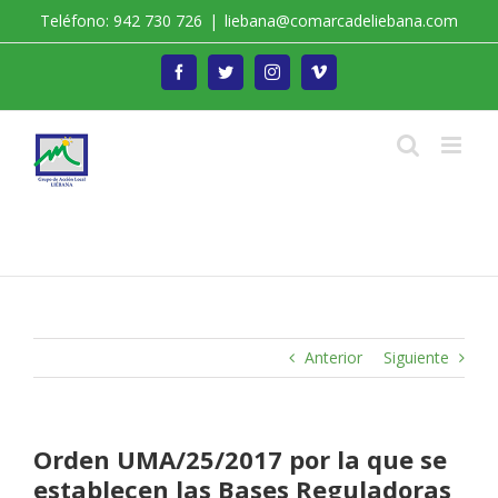
Saltar
Teléfono: 942 730 726
|
liebana@comarcadeliebana.com
al
contenido
Facebook
Twitter
Instagram
Vimeo
Trabajamos por el Desarrollo de la Comarca de
Liébana
Anterior
Siguiente
Orden UMA/25/2017 por la que se
establecen las Bases Reguladoras