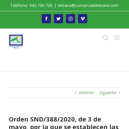
Saltar
Teléfono: 942 730 726
|
liebana@comarcadeliebana.com
al
contenido
Facebook
Twitter
Instagram
Vimeo
Trabajamos por el Desarrollo de la Comarca de
Liébana
Anterior
Siguiente
Orden SND/388/2020, de 3 de
mayo, por la que se establecen las