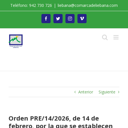
Saltar
Teléfono: 942 730 726
|
liebana@comarcadeliebana.com
al
contenido
Facebook
Twitter
Instagram
Vimeo
Trabajamos por el Desarrollo de la Comarca de
Liébana
Anterior
Siguiente
Orden PRE/14/2026, de 14 de
febrero, por la que se establecen