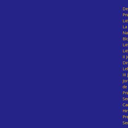
De
Pr
Li
La 
Na
Bl
Lié
Li
II
Di
Le
II
Jo
de
Pr
Se
Ca
Hi
Pr
Se