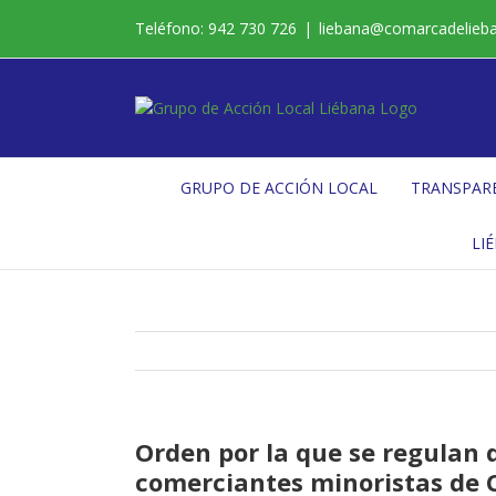
Saltar
Teléfono: 942 730 726
|
liebana@comarcadelieb
al
contenido
GRUPO DE ACCIÓN LOCAL
TRANSPAR
LI
Orden por la que se regulan 
comerciantes minoristas de 