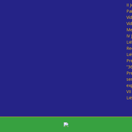
II 
Pa
Ví
Ví
Me
IV
Li
Re
Li
Pr
“3
Pr
se
ex
VI
Li