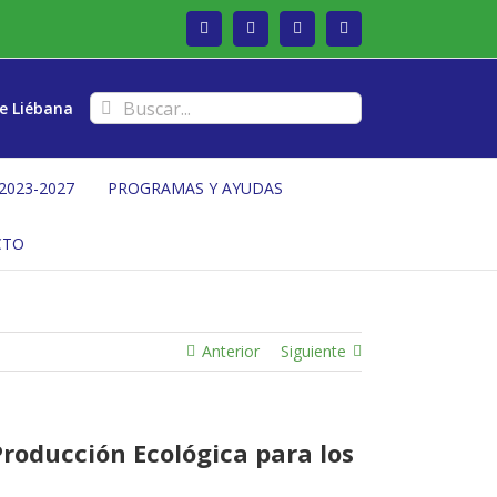
Facebook
Twitter
Instagram
Vimeo
Buscar:
e Liébana
2023-2027
PROGRAMAS Y AYUDAS
CTO
Anterior
Siguiente
Producción Ecológica para los