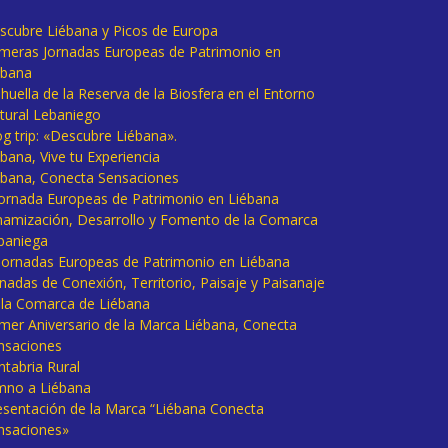
scubre Liébana y Picos de Europa
imeras Jornadas Europeas de Patrimonio en
ébana
huella de la Reserva de la Biosfera en el Entorno
tural Lebaniego
og trip: «Descubre Liébana».
bana, Vive tu Experiencia
ébana, Conecta Sensaciones
 Jornada Europeas de Patrimonio en Liébana
namización, Desarrollo y Fomento de la Comarca
baniega
I Jornadas Europeas de Patrimonio en Liébana
rnadas de Conexión, Territorio, Paisaje y Paisanaje
 la Comarca de Liébana
imer Aniversario de la Marca Liébana, Conecta
nsaciones
ntabria Rural
mno a Liébana
esentación de la Marca “Liébana Conecta
nsaciones»