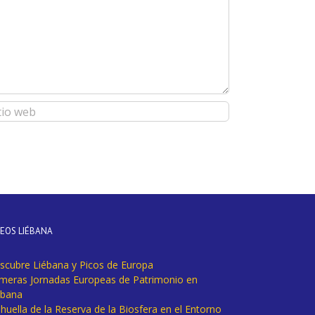
DEOS LIÉBANA
scubre Liébana y Picos de Europa
imeras Jornadas Europeas de Patrimonio en
ébana
huella de la Reserva de la Biosfera en el Entorno