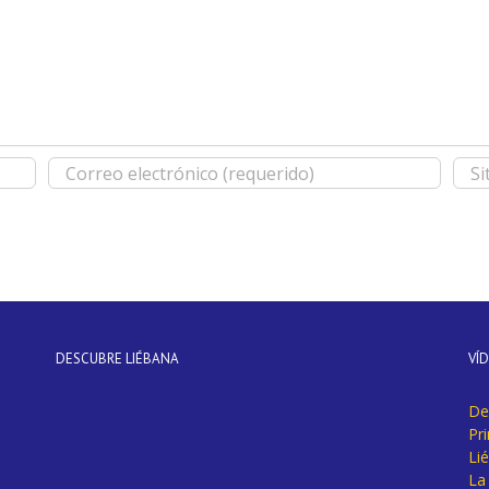
DESCUBRE LIÉBANA
VÍ
De
Pr
Li
La 