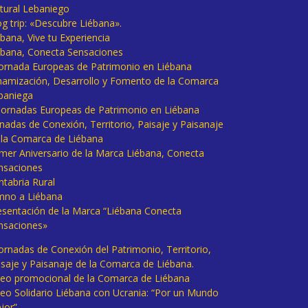
tural Lebaniego
og trip: «Descubre Liébana».
bana, Vive tu Experiencia
ébana, Conecta Sensaciones
 Jornada Europeas de Patrimonio en Liébana
namización, Desarrollo y Fomento de la Comarca
baniega
I Jornadas Europeas de Patrimonio en Liébana
rnadas de Conexión, Territorio, Paisaje y Paisanaje
 la Comarca de Liébana
imer Aniversario de la Marca Liébana, Conecta
nsaciones
ntabria Rural
mno a Liébana
esentación de la Marca “Liébana Conecta
nsaciones»
Jornadas de Conexión del Patrimonio, Territorio,
isaje y Paisanaje de la Comarca de Liébana.
deo promocional de la Comarca de Liébana
deo Solidario Liébana con Ucrania: “Por un Mundo
jor”