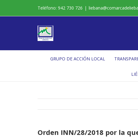
Saltar
Teléfono: 942 730 726
|
liebana@comarcadelieb
al
contenido
GRUPO DE ACCIÓN LOCAL
TRANSPAR
LI
Orden INN/28/2018 por la que