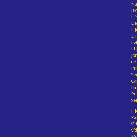
Na
Bl
Lié
Li
II
Di
Le
II
Jo
de
Pr
Se
Ca
Hi
Pr
Se
II 
Pa
Ví
Ví
Me