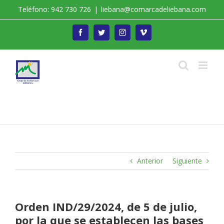
Saltar
Teléfono: 942 730 726
|
liebana@comarcadeliebana.com
al
contenido
Facebook
Twitter
Instagram
Vimeo
Trabajamos por el Desarrollo de la Comarca de
Liébana
Anterior
Siguiente
Orden IND/29/2024, de 5 de julio,
por la que se establecen las bases