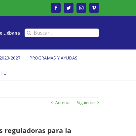
Facebook
Twitter
Instagram
Vimeo
Buscar:
e Liébana
2023-2027
PROGRAMAS Y AYUDAS
CTO
Anterior
Siguiente
s reguladoras para la