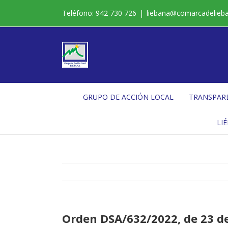
Saltar
Teléfono: 942 730 726
|
liebana@comarcadelieb
al
contenido
GRUPO DE ACCIÓN LOCAL
TRANSPAR
LI
Orden DSA/632/2022, de 23 de 