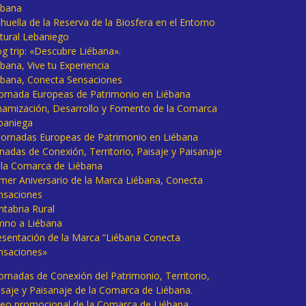
ébana
huella de la Reserva de la Biosfera en el Entorno
tural Lebaniego
og trip: «Descubre Liébana».
bana, Vive tu Experiencia
ébana, Conecta Sensaciones
 Jornada Europeas de Patrimonio en Liébana
namización, Desarrollo y Fomento de la Comarca
baniega
I Jornadas Europeas de Patrimonio en Liébana
rnadas de Conexión, Territorio, Paisaje y Paisanaje
 la Comarca de Liébana
imer Aniversario de la Marca Liébana, Conecta
nsaciones
ntabria Rural
mno a Liébana
esentación de la Marca “Liébana Conecta
nsaciones»
Jornadas de Conexión del Patrimonio, Territorio,
isaje y Paisanaje de la Comarca de Liébana.
deo promocional de la Comarca de Liébana