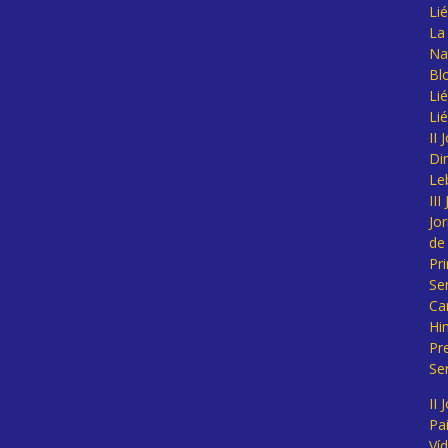
Li
La 
Na
Bl
Lié
Li
II
Di
Le
II
Jo
de
Pr
Se
Ca
Hi
Pr
Se
II 
Pa
Ví