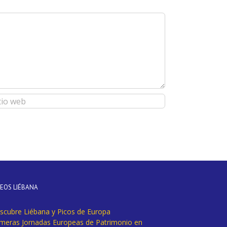
DEOS LIÉBANA
scubre Liébana y Picos de Europa
imeras Jornadas Europeas de Patrimonio en