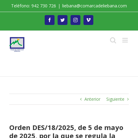
Saltar
Teléfono: 942 730 726
|
liebana@comarcadeliebana.com
al
contenido
Facebook
Twitter
Instagram
Vimeo
Trabajamos por el Desarrollo de la Comarca de
Liébana
Anterior
Siguiente
Orden DES/18/2025, de 5 de mayo
de 2025, por la que se regula la