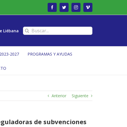
Facebook
Twitter
Instagram
Vimeo
Buscar:
e Liébana
2023-2027
PROGRAMAS Y AYUDAS
CTO
Anterior
Siguiente
reguladoras de subvenciones