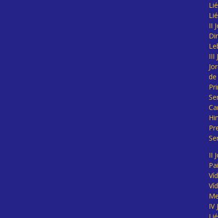
Lié
Li
II
Di
Le
II
Jo
de
Pr
Se
Ca
Hi
Pr
Se
II 
Pa
Ví
Ví
Me
IV
Li