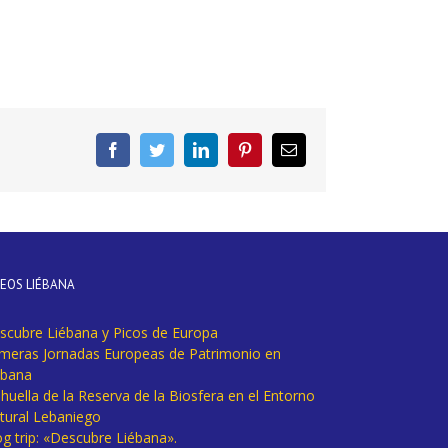
Facebook
Twitter
LinkedIn
Pinterest
Correo
electrónico
DEOS LIÉBANA
scubre Liébana y Picos de Europa
imeras Jornadas Europeas de Patrimonio en
ébana
huella de la Reserva de la Biosfera en el Entorno
tural Lebaniego
og trip: «Descubre Liébana».