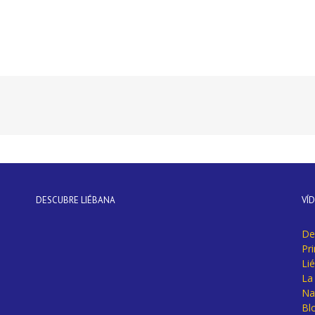
DESCUBRE LIÉBANA
VÍ
De
Pr
Li
La 
Na
Bl