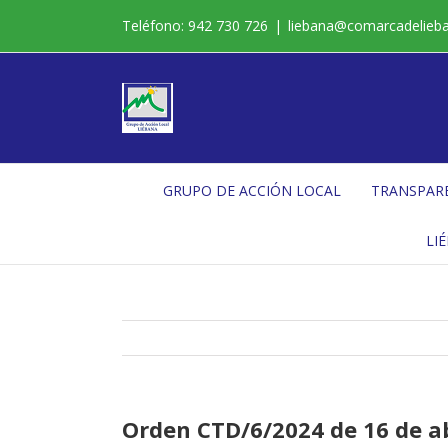
Saltar
Teléfono: 942 730 726
|
liebana@comarcadelieb
al
contenido
GRUPO DE ACCIÓN LOCAL
TRANSPAR
LI
Orden CTD/6/2024 de 16 de ab