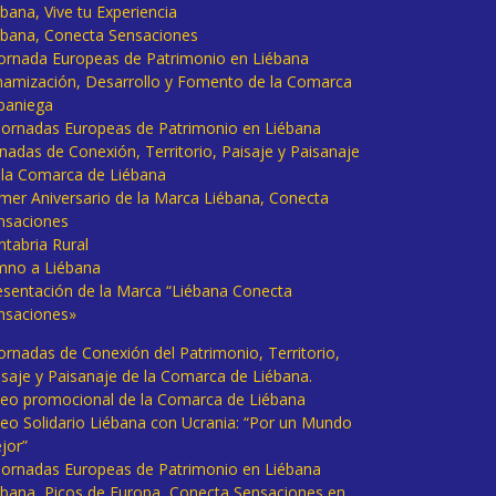
bana, Vive tu Experiencia
ébana, Conecta Sensaciones
 Jornada Europeas de Patrimonio en Liébana
namización, Desarrollo y Fomento de la Comarca
baniega
I Jornadas Europeas de Patrimonio en Liébana
rnadas de Conexión, Territorio, Paisaje y Paisanaje
 la Comarca de Liébana
imer Aniversario de la Marca Liébana, Conecta
nsaciones
ntabria Rural
mno a Liébana
esentación de la Marca “Liébana Conecta
nsaciones»
Jornadas de Conexión del Patrimonio, Territorio,
isaje y Paisanaje de la Comarca de Liébana.
deo promocional de la Comarca de Liébana
deo Solidario Liébana con Ucrania: “Por un Mundo
jor”
 Jornadas Europeas de Patrimonio en Liébana
ébana, Picos de Europa, Conecta Sensaciones en