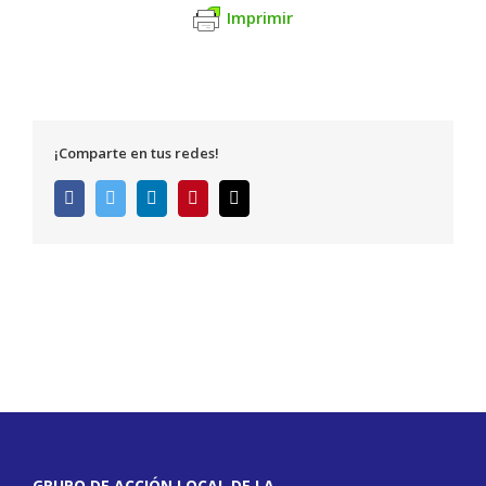
Imprimir
¡Comparte en tus redes!
Facebook
Twitter
LinkedIn
Pinterest
Correo
electrónico
GRUPO DE ACCIÓN LOCAL DE LA