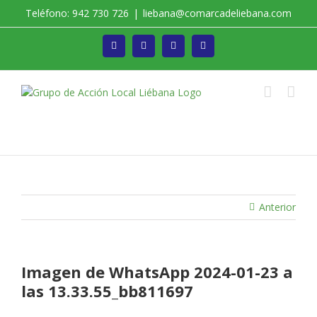
Saltar
Teléfono: 942 730 726
|
liebana@comarcadeliebana.com
al
contenido
Facebook
Twitter
Instagram
Vimeo
Trabajamos por el Desarrollo de la Comarca de
Liébana
Anterior
Imagen de WhatsApp 2024-01-23 a
las 13.33.55_bb811697