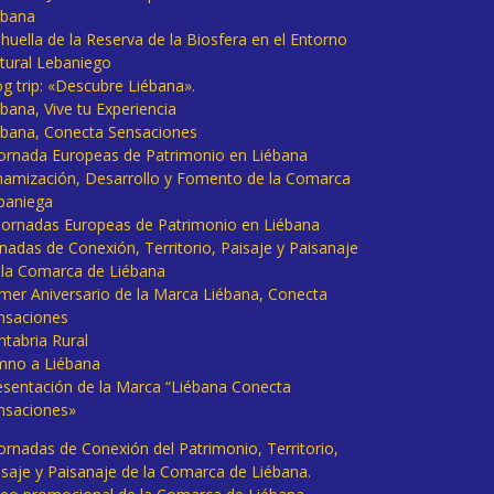
ébana
huella de la Reserva de la Biosfera en el Entorno
tural Lebaniego
og trip: «Descubre Liébana».
bana, Vive tu Experiencia
ébana, Conecta Sensaciones
 Jornada Europeas de Patrimonio en Liébana
namización, Desarrollo y Fomento de la Comarca
baniega
I Jornadas Europeas de Patrimonio en Liébana
rnadas de Conexión, Territorio, Paisaje y Paisanaje
 la Comarca de Liébana
imer Aniversario de la Marca Liébana, Conecta
nsaciones
ntabria Rural
mno a Liébana
esentación de la Marca “Liébana Conecta
nsaciones»
Jornadas de Conexión del Patrimonio, Territorio,
isaje y Paisanaje de la Comarca de Liébana.