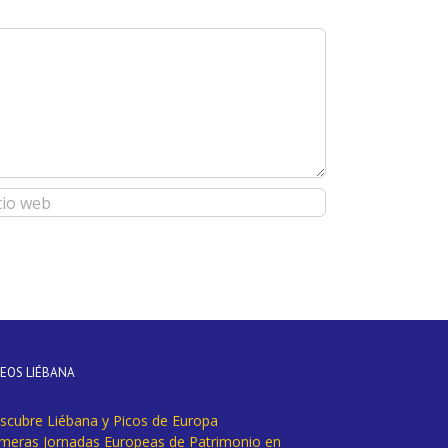
DEOS LIÉBANA
scubre Liébana y Picos de Europa
imeras Jornadas Europeas de Patrimonio en