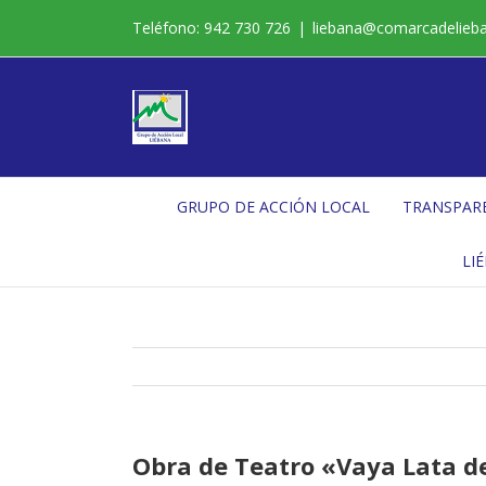
Saltar
Teléfono: 942 730 726
|
liebana@comarcadelieb
al
contenido
GRUPO DE ACCIÓN LOCAL
TRANSPAR
LI
Obra de Teatro «Vaya Lata d