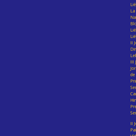
Li
La 
Na
Bl
Lié
Li
II
Di
Le
II
Jo
de
Pr
Se
Ca
Hi
Pr
Se
II 
Pa