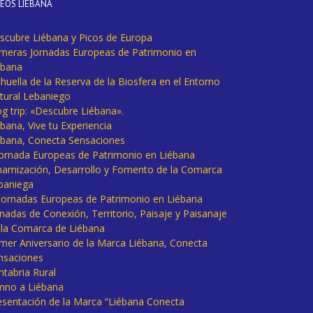
DEOS LIÉBANA
scubre Liébana y Picos de Europa
imeras Jornadas Europeas de Patrimonio en
ébana
huella de la Reserva de la Biosfera en el Entorno
tural Lebaniego
og trip: «Descubre Liébana».
bana, Vive tu Experiencia
ébana, Conecta Sensaciones
 Jornada Europeas de Patrimonio en Liébana
namización, Desarrollo y Fomento de la Comarca
baniega
I Jornadas Europeas de Patrimonio en Liébana
rnadas de Conexión, Territorio, Paisaje y Paisanaje
 la Comarca de Liébana
imer Aniversario de la Marca Liébana, Conecta
nsaciones
ntabria Rural
mno a Liébana
esentación de la Marca “Liébana Conecta