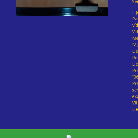
Se
II 
Pa
Ví
Ví
Me
IV
Li
Re
Li
Pr
“3
Pr
se
ex
VI
Li