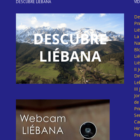
DESCUBRE LIÉBANA
VÍ
De
Pr
Li
La 
Na
Bl
Lié
Li
II
Di
Le
II
Jo
de
Pr
Se
Ca
Hi
Pr