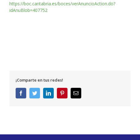
https://boc.cantabria.es/boces/verAnuncioAction.do?
idAnuBlob=407752
¡Comparte en tus redes!
Facebook
Twitter
LinkedIn
Pinterest
Correo
electrónico