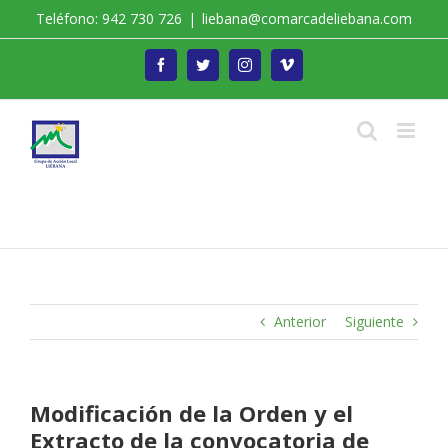
Saltar
Teléfono: 942 730 726
|
liebana@comarcadeliebana.com
al
contenido
Facebook
Twitter
Instagram
Vimeo
Trabajamos por el Desarrollo de la Comarca de
Liébana
Anterior
Siguiente
Modificación de la Orden y el
Extracto de la convocatoria de