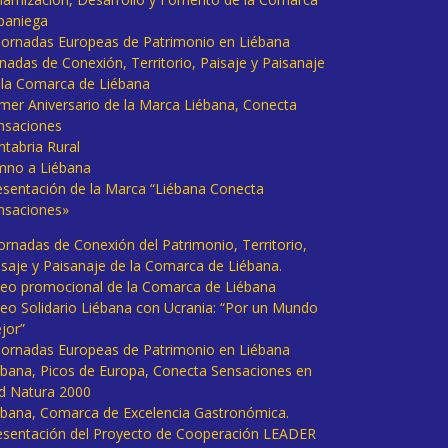
baniega
I Jornadas Europeas de Patrimonio en Liébana
rnadas de Conexión, Territorio, Paisaje y Paisanaje
 la Comarca de Liébana
imer Aniversario de la Marca Liébana, Conecta
nsaciones
ntabria Rural
mno a Liébana
esentación de la Marca “Liébana Conecta
nsaciones»
Jornadas de Conexión del Patrimonio, Territorio,
isaje y Paisanaje de la Comarca de Liébana.
deo promocional de la Comarca de Liébana
deo Solidario Liébana con Ucrania: “Por un Mundo
jor”
 Jornadas Europeas de Patrimonio en Liébana
ébana, Picos de Europa, Conecta Sensaciones en
d Natura 2000
ébana, Comarca de Excelencia Gastronómica.
esentación del Proyecto de Cooperación LEADER