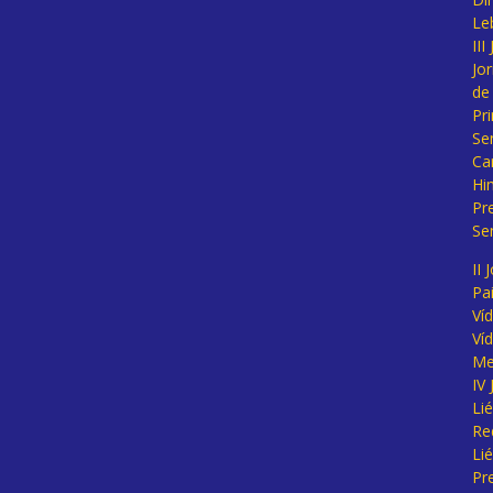
Le
II
Jo
de
Pr
Se
Ca
Hi
Pr
Se
II 
Pa
Ví
Ví
Me
IV
Li
Re
Li
Pr