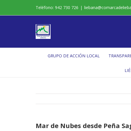
Saltar
Teléfono: 942 730 726
|
liebana@comarcadelieb
al
contenido
GRUPO DE ACCIÓN LOCAL
TRANSPAR
LI
Mar de Nubes desde Peña Sa