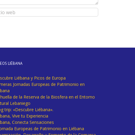
DEOS LIÉBANA
scubre Liébana y Picos de Europa
imeras Jornadas Europeas de Patrimonio en
ébana
huella de la Reserva de la Biosfera en el Entorno
tural Lebaniego
og trip: «Descubre Liébana».
bana, Vive tu Experiencia
ébana, Conecta Sensaciones
 Jornada Europeas de Patrimonio en Liébana
namización, Desarrollo y Fomento de la Comarca