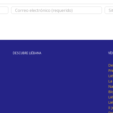
DESCUBRE LIÉBANA
VÍ
De
Pr
Li
La 
Na
Bl
Lié
Li
II
Di