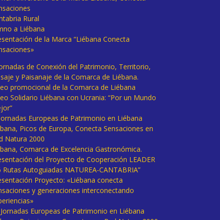
nsaciones
ntabria Rural
mno a Liébana
esentación de la Marca “Liébana Conecta
nsaciones»
Jornadas de Conexión del Patrimonio, Territorio,
isaje y Paisanaje de la Comarca de Liébana.
deo promocional de la Comarca de Liébana
deo Solidario Liébana con Ucrania: “Por un Mundo
jor”
 Jornadas Europeas de Patrimonio en Liébana
ébana, Picos de Europa, Conecta Sensaciones en
d Natura 2000
ébana, Comarca de Excelencia Gastronómica.
esentación del Proyecto de Cooperación LEADER
6 Rutas Autoguiadas NATUREA-CANTABRIA”
esentación Proyecto: «Liébana conecta
nsaciones y generaciones interconectando
periencias»
I Jornadas Europeas de Patrimonio en Liébana