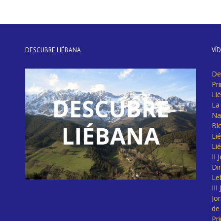
DESCUBRE LIÉBANA
VÍ
De
Pr
Li
La 
Na
Bl
Lié
Li
II
Di
Le
II
Jo
de
Pr