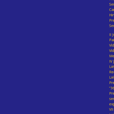
Se
Ca
Hi
Pr
Se
II 
Pa
Ví
Ví
Me
IV
Li
Re
Li
Pr
“3
Pr
se
ex
VI